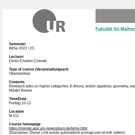
Fakultät für Mathe
Semester
WiSe 2022 / 23
Lecturer
Denis-Charles Cisinski
Type of course (Veranstaltungsart)
Oberseminar
Contents
Research talks on higher categories, K-theory, and/or algebraic geometry, ex
Master theses.
Time/Date
Freitag 10-12
Location
M 311
Course homepage
https://cisinski.app.uni-regensburg.de/lehre.html
(Disclaimer: Dieser Link wurde automatisch erzeugt und ist evtl. extern)