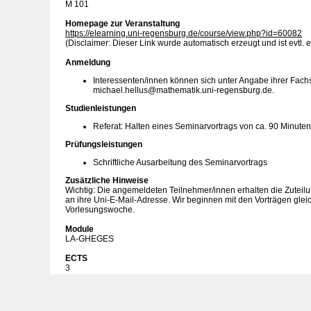
M 101
Homepage zur Veranstaltung
https://elearning.uni-regensburg.de/course/view.php?id=60082
(Disclaimer: Dieser Link wurde automatisch erzeugt und ist evtl. e
Anmeldung
Interessenten/innen können sich unter Angabe ihrer Fach
michael.hellus@mathematik.uni-regensburg.de.
Studienleistungen
Referat: Halten eines Seminarvortrags von ca. 90 Minuten
Prüfungsleistungen
Schriftliche Ausarbeitung des Seminarvortrags
Zusätzliche Hinweise
Wichtig: Die angemeldeten Teilnehmer/innen erhalten die Zuteilun
an ihre Uni-E-Mail-Adresse. Wir beginnen mit den Vorträgen gleic
Vorlesungswoche.
Module
LA-GHEGES
ECTS
3