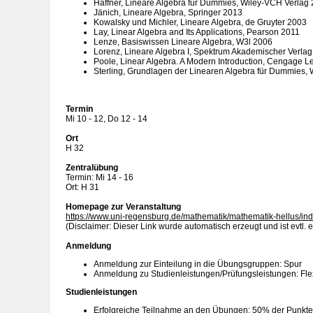
Haffner, Lineare Algebra für Dummies, Wiley-VCH Verlag
Jänich, Lineare Algebra, Springer 2013
Kowalsky und Michler, Lineare Algebra, de Gruyter 2003
Lay, Linear Algebra and Its Applications, Pearson 2011
Lenze, Basiswissen Lineare Algebra, W3l 2006
Lorenz, Lineare Algebra I, Spektrum Akademischer Verla
Poole, Linear Algebra. A Modern Introduction, Cengage L
Sterling, Grundlagen der Linearen Algebra für Dummies,
Termin
Mi 10 - 12, Do 12 - 14
Ort
H 32
Zentralübung
Termin: Mi 14 - 16
Ort: H 31
Homepage zur Veranstaltung
https://www.uni-regensburg.de/mathematik/mathematik-hellus/ind
(Disclaimer: Dieser Link wurde automatisch erzeugt und ist evtl. e
Anmeldung
Anmeldung zur Einteilung in die Übungsgruppen: Spur
Anmeldung zu Studienleistungen/Prüfungsleistungen: F
Studienleistungen
Erfolgreiche Teilnahme an den Übungen: 50% der Punkte