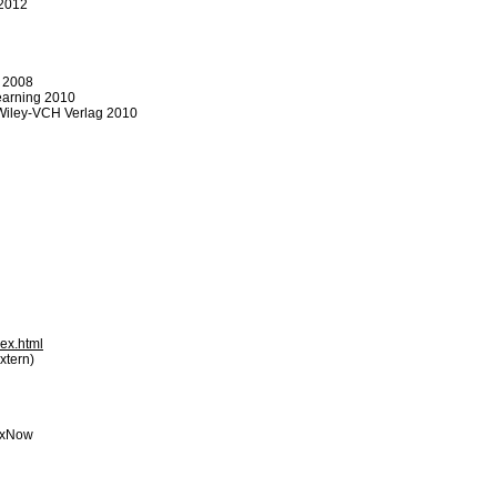
 2012
g 2008
earning 2010
 Wiley-VCH Verlag 2010
ex.html
xtern)
lexNow