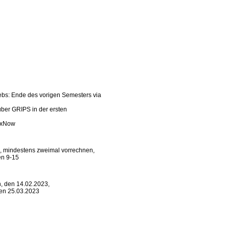
bs: Ende des vorigen Semesters via
über GRIPS in der ersten
lexNow
, mindestens zweimal vorrechnen,
en 9-15
h, den 14.02.2023,
den 25.03.2023