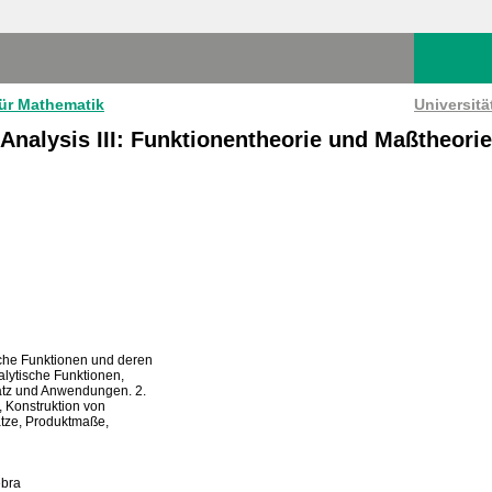
für Mathematik
Universit
Analysis III: Funktionentheorie und Maßtheorie
sche Funktionen und deren
alytische Funktionen,
satz und Anwendungen. 2.
, Konstruktion von
tze, Produktmaße,
ebra