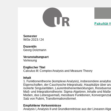
Fakultät 
Semester
WiSe 2023 / 24
Dozent/in
Georg Dolzmann
Veranstaltungsart
Vorlesung
Englischer Titel
Calculus III: Complex Analysis and Measure Theory
Inhalt
1. Funktionentheorie (komplexe Analysis), insbesondere analyti
Eigenschaften, der Cauchysche Integralsatz, Hauptsätze über an
isolierte Singularitäten, Laurentreihenentwicklungen, Residuen
Maß- und Integrationstheorie: Sigma-Algebren, Inhalte und Maße
Maßen, das Lebesguemaß, messbare Funktionen, Konvergenzsä
Satz von Fubini, Transformationsformel.
Empfohlene Vorkenntnisse
Analysis I, Analysis II und Grundkenntnisse aus der Linearen Alg