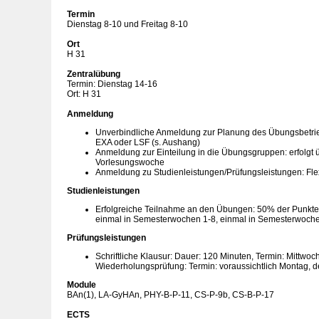
Termin
Dienstag 8-10 und Freitag 8-10
Ort
H 31
Zentralübung
Termin: Dienstag 14-16
Ort: H 31
Anmeldung
Unverbindliche Anmeldung zur Planung des Übungsbetrie
EXA oder LSF (s. Aushang)
Anmeldung zur Einteilung in die Übungsgruppen: erfolgt 
Vorlesungswoche
Anmeldung zu Studienleistungen/Prüfungsleistungen: F
Studienleistungen
Erfolgreiche Teilnahme an den Übungen: 50% der Punkte
einmal in Semesterwochen 1-8, einmal in Semesterwoch
Prüfungsleistungen
Schriftliche Klausur: Dauer: 120 Minuten, Termin: Mittwoc
Wiederholungsprüfung: Termin: voraussichtlich Montag, 
Module
BAn(1), LA-GyHAn, PHY-B-P-11, CS-P-9b, CS-B-P-17
ECTS