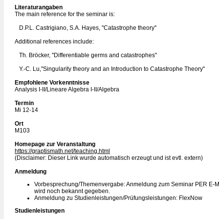
Literaturangaben
The main reference for the seminar is:
D.P.L. Castrigiano, S.A. Hayes, ''Catastrophe theory''
Additional references include:
Th. Bröcker, ''Differentiable germs and catastrophes''
Y.-C. Lu,''Singularity theory and an Introduction to Catastrophe Theory''
Empfohlene Vorkenntnisse
Analysis I-II/Lineare Algebra I-II/Algebra
Termin
Mi 12-14
Ort
M103
Homepage zur Veranstaltung
https://graptismath.net/teaching.html
(Disclaimer: Dieser Link wurde automatisch erzeugt und ist evtl. extern)
Anmeldung
Vorbesprechung/Themenvergabe: Anmeldung zum Seminar PER E-MAI
wird noch bekannt gegeben.
Anmeldung zu Studienleistungen/Prüfungsleistungen: FlexNow
Studienleistungen