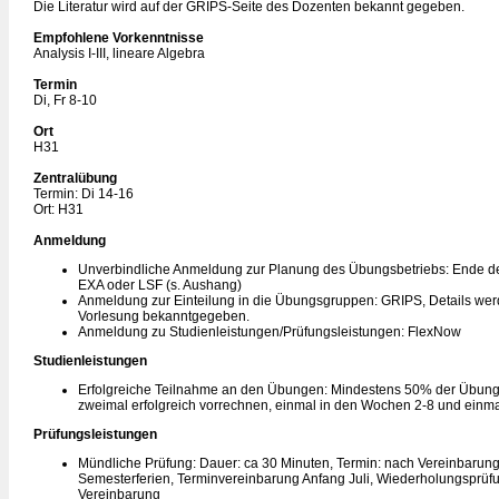
Die Literatur wird auf der GRIPS-Seite des Dozenten bekannt gegeben.
Empfohlene Vorkenntnisse
Analysis I-III, lineare Algebra
Termin
Di, Fr 8-10
Ort
H31
Zentralübung
Termin: Di 14-16
Ort: H31
Anmeldung
Unverbindliche Anmeldung zur Planung des Übungsbetriebs: Ende de
EXA oder LSF (s. Aushang)
Anmeldung zur Einteilung in die Übungsgruppen: GRIPS, Details we
Vorlesung bekanntgegeben.
Anmeldung zu Studienleistungen/Prüfungsleistungen: FlexNow
Studienleistungen
Erfolgreiche Teilnahme an den Übungen: Mindestens 50% der Übung
zweimal erfolgreich vorrechnen, einmal in den Wochen 2-8 und einm
Prüfungsleistungen
Mündliche Prüfung: Dauer: ca 30 Minuten, Termin: nach Vereinbarun
Semesterferien, Terminvereinbarung Anfang Juli, Wiederholungsprüfu
Vereinbarung