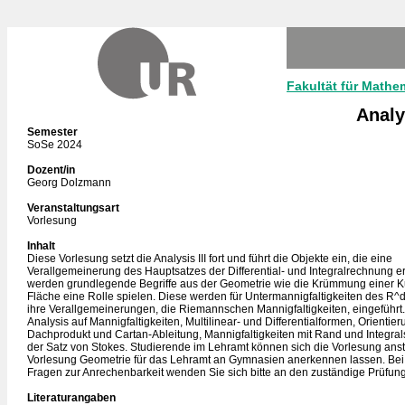
Fakultät für Mathe
Analy
Semester
SoSe 2024
Dozent/in
Georg Dolzmann
Veranstaltungsart
Vorlesung
Inhalt
Diese Vorlesung setzt die Analysis III fort und führt die Objekte ein, die eine
Verallgemeinerung des Hauptsatzes der Differential- und Integralrechnung 
werden grundlegende Begriffe aus der Geometrie wie die Krümmung einer K
Fläche eine Rolle spielen. Diese werden für Untermannigfaltigkeiten des R^d
ihre Verallgemeinerungen, die Riemannschen Mannigfaltigkeiten, eingeführt
Analysis auf Mannigfaltigkeiten, Multilinear- und Differentialformen, Orientier
Dachprodukt und Cartan-Ableitung, Mannigfaltigkeiten mit Rand und Integra
der Satz von Stokes. Studierende im Lehramt können sich die Vorlesung anst
Vorlesung Geometrie für das Lehramt an Gymnasien anerkennen lassen. Be
Fragen zur Anrechenbarkeit wenden Sie sich bitte an den zuständige Prüfu
Literaturangaben