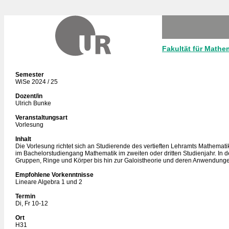
Fakultät für Mathe
Semester
WiSe 2024 / 25
Dozent/in
Ulrich Bunke
Veranstaltungsart
Vorlesung
Inhalt
Die Vorlesung richtet sich an Studierende des vertieften Lehramts Mathemat
im Bachelorstudiengang Mathematik im zweiten oder dritten Studienjahr. In 
Gruppen, Ringe und Körper bis hin zur Galoistheorie und deren Anwendung
Empfohlene Vorkenntnisse
Lineare Algebra 1 und 2
Termin
Di, Fr 10-12
Ort
H31