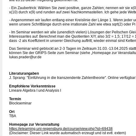
wie es zu dieser Regelung gekommen ist.
- Ein Zaubertrick: Wählen Sie zwei positive, ganze Zahlen; nennen wir sie x(0)
x(10) durch x(9) und runden auf zwei Nachkommastellen. Ich gehe jede Wette
- Angenommen wir laufen entlang einer Kreislinie der Länge 1. Wenn jeder unse
wenn unsere Schrittlänge durch eine irrationale Zahl wie etwa sqrt(2) oder Pi
- Im Seminar werden wir alle (unendlich vielen) Lösungen der Pellschen Gleic
Interessantes auf: Berechnet man die Quotienten X/Y, also 3/2 = 1,5; 17/12 = 1
dass -2 als Koeffizient in unserer Gleichung auftritt; wieder einmal sind Ket
Das Seminar wird geblockt an 2-3 Tagen im Zeitraum 31.03.-13.04.2025 stat
können Sie der GRIPS-Seite zum Seminar (siehe „Homepage zur Veranstaltung
lukas.prader@ur.de
Literaturangaben
J. Sprang: "Einführung in die transzendente Zahlentheorie". Online verfügba
Empfohlene Vorkenntnisse
Lineare Algebra I und Analysis I
Termin
Blockseminar
Ort
TBA
Homepage zur Veranstaltung
https://elearning.uni-regensburg.de/course/view.php?id=69438
(Disclaimer: Dieser Link wurde automatisch erzeugt und ist evtl. extern)