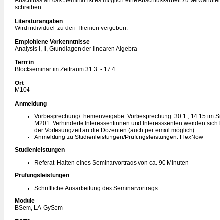
Anschluss an das Seminar ist es möglich eine Abschlussarbeit zu verwandt
schreiben.
Literaturangaben
Wird individuell zu den Themen vergeben.
Empfohlene Vorkenntnisse
Analysis I, II, Grundlagen der linearen Algebra.
Termin
Blockseminar im Zeitraum 31.3. - 17.4.
Ort
M104
Anmeldung
Vorbesprechung/Themenvergabe: Vorbesprechung: 30.1., 14:15 im S
M201. Verhinderte Interessentinnen und Interesssenten wenden sich b
der Vorlesungzeit an die Dozenten (auch per email möglich).
Anmeldung zu Studienleistungen/Prüfungsleistungen: FlexNow
Studienleistungen
Referat: Halten eines Seminarvortrags von ca. 90 Minuten
Prüfungsleistungen
Schriftliche Ausarbeitung des Seminarvortrags
Module
BSem, LA-GySem