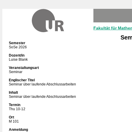
Fakultät für Mathe
Sem
Semester
SoSe 2026
Dozent/in
Luise Blank
Veranstaltungsart
Seminar
Englischer Titel
Seminar über laufende Abschlussarbeiten
Inhalt
Seminar über laufende Abschlussarbeiten
Termin
Thu 10-12
Ort
M 101
Anmeldung