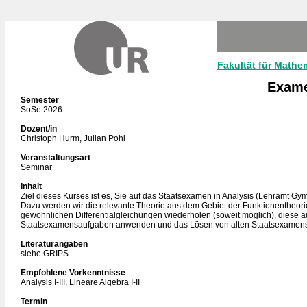
Fakultät für Mathe
Exame
Semester
SoSe 2026
Dozent/in
Christoph Hurm, Julian Pohl
Veranstaltungsart
Seminar
Inhalt
Ziel dieses Kurses ist es, Sie auf das Staatsexamen in Analysis (Lehramt Gy
Dazu werden wir die relevante Theorie aus dem Gebiet der Funktionentheor
gewöhnlichen Differentialgleichungen wiederholen (soweit möglich), diese au
Staatsexamensaufgaben anwenden und das Lösen von alten Staatsexamen
Literaturangaben
siehe GRIPS
Empfohlene Vorkenntnisse
Analysis I-III, Lineare Algebra I-II
Termin