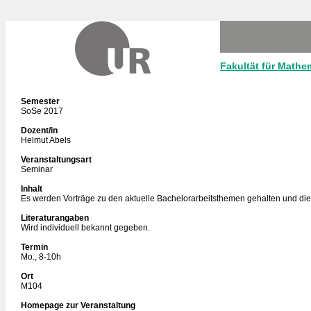
Fakultät für Mathe
Semester
SoSe 2017
Dozent/in
Helmut Abels
Veranstaltungsart
Seminar
Inhalt
Es werden Vorträge zu den aktuelle Bachelorarbeitsthemen gehalten und dies
Literaturangaben
Wird individuell bekannt gegeben.
Termin
Mo., 8-10h
Ort
M104
Homepage zur Veranstaltung