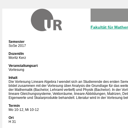
Fakultät für Mathe
Semester
SoSe 2017
Dozent/in
Moritz Kerz
Veranstaltungsart
Vorlesung
Inhalt
Die Vorlesung Lineare Algebra I wendet sich an Studierende des ersten Seme
bildet zusammen mit der Vorlesung über Analysis die Grundlage für das weit
der Mathematik (Bachelor, Lehramt vertieft) und Physik (Bachelor). In der Vo
lineare Gleichungssysteme, Vektorräume, lineare Abbildungen, Matrizen, De
Eigenwerte und Skalarprodukte behandelt. Literatur wird in der Vorlesung b
Termin
Mo 10-12, Mi 10-12
Ort
H 31