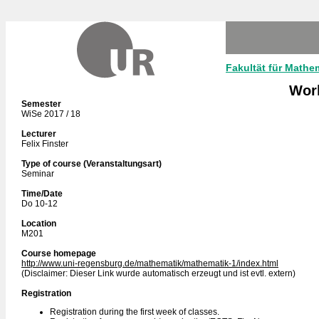
Fakultät für Mathe
Wor
Semester
WiSe 2017 / 18
Lecturer
Felix Finster
Type of course (Veranstaltungsart)
Seminar
Time/Date
Do 10-12
Location
M201
Course homepage
http://www.uni-regensburg.de/mathematik/mathematik-1/index.html
(Disclaimer: Dieser Link wurde automatisch erzeugt und ist evtl. extern)
Registration
Registration during the first week of classes.