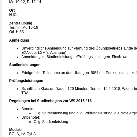
Mo 10-12, Di 12-14
Ort
H 31
Zentralübung
Termin: Mo 16-18
Ort: H 33
Anmeldung
Unverbindliche Anmeldung zur Planung des Übungsbetriebs: Ende de
EXA oder LSF (s. Aushang)
Anmeldung zu Studienleistungen/Prüfungsleistungen: FlexNow
Studienleistungen
Erfolgreiche Teilnahme an den Übungen: 50% der Punkte, einmal zuf
Prüfungsleistungen
Schriftliche Klausur: Dauer: 120 Minuten, Termin: 15.2.2018, Wiederh
TBA
Regelungen bei Studienbeginn vor WS 2015 / 16
Benotet:
O. g. Studienleistung und o. g. Prüfungsleistung; die Note ergi
Unbenotet:
O. g. Studienleistung
Module
BGLA, LA-GyLA