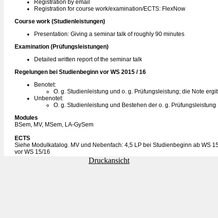
Registration by email
Registration for course work/examination/ECTS: FlexNow
Course work (Studienleistungen)
Presentation: Giving a seminar talk of roughly 90 minutes
Examination (Prüfungsleistungen)
Detailed written report of the seminar talk
Regelungen bei Studienbeginn vor WS 2015 / 16
Benotet:
O. g. Studienleistung und o. g. Prüfungsleistung; die Note ergi
Unbenotet:
O. g. Studienleistung und Bestehen der o. g. Prüfungsleistung
Modules
BSem, MV, MSem, LA-GySem
ECTS
Siehe Modulkatalog. MV und Nebenfach: 4,5 LP bei Studienbeginn ab WS 15
vor WS 15/16
Druckansicht