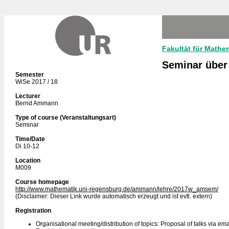
Fakultät für Mathe
Seminar über
Semester
WiSe 2017 / 18
Lecturer
Bernd Ammann
Type of course (Veranstaltungsart)
Seminar
Time/Date
Di 10-12
Location
M009
Course homepage
http://www.mathematik.uni-regensburg.de/ammann/lehre/2017w_amsem/
(Disclaimer: Dieser Link wurde automatisch erzeugt und ist evtl. extern)
Registration
Organisational meeting/distribution of topics: Proposal of talks via ema