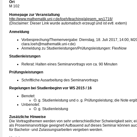
Ort
M 102
Homepage zur Veranstaltung
http://www.mathematik.uni-r.de/loeh/teaching/algsem_ws1718/
(Disclaimer: Dieser Link wurde automatisch erzeugt und ist evtl. extern)
Anmeldung
Vorbesprechung/Themenvergabe: Dienstag, 18. Juli 2017, 14:00, M2
clara.loeh@mathematik.uni-r.de)
Anmeldung zu Studienleistungen/Prüfungsleistungen: FlexNow
Studienleistungen
Referat: Halten eines Seminarvortrags von ca. 90 Minuten
Prüfungsleistungen
Schriftliche Ausarbeitung des Seminarvortrags
Regelungen bei Studienbeginn vor WS 2015 / 16
Benotet:
O. g. Studienleistung und o. g. Prüfungsleistung; die Note erg
Unbenotet:
O. g. Studienleistung
Zusätzliche Hinweise
Die Vortragsthemen werden von sehr unterschiedlicher Schwierigkeit sein; ei
als Proseminarvorträge geeignet! Aufbauend auf dieses Seminar können a
für Bachelor- und Zulassungsarbeiten vergeben werden.