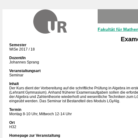
Fakultät für Mathe
Exame
Semester
WiSe 2017 / 18
Dozent/in
Johannes Sprang
Veranstaltungsart
Seminar
Inhalt
Der Kurs dient der Vorbereitung auf die schriftliche Prüfung in Algebra im e
(Lehramt Gymnasium). Anhand früherer Examensaufgaben sollen die erforde
der Algebra und Zahlentheorie wiederholt und wesentliche Techniken zum L
eingeübt werden. Das Seminar ist Bestandteil des Moduls LGyAlg.
Termin
Montag 8-10 Uhr, Mittwoch 12-14 Uhr
Ort
H32
Homepage zur Veranstaltung