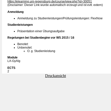
https://elearning.uni-regensburg.de/course/view.php?id=30051
(Disclaimer: Dieser Link wurde automatisch erzeugt und ist evtl. extern)
Anmeldung
Anmeldung zu Studienleistungen/Prüfungsleistungen: FlexNow
Studienleistungen
Präsentation einer Übungsaufgabe
Regelungen bei Studienbeginn vor WS 2015 / 16
Benotet:
Unbenotet:
O. g. Studienleistung
Module
LA-GyAlg
ECTS
2
Druckansicht