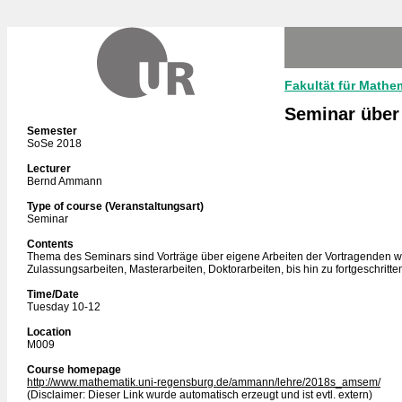
Fakultät für Mathe
Seminar über
Semester
SoSe 2018
Lecturer
Bernd Ammann
Type of course (Veranstaltungsart)
Seminar
Contents
Thema des Seminars sind Vorträge über eigene Arbeiten der Vortragenden w
Zulassungsarbeiten, Masterarbeiten, Doktorarbeiten, bis hin zu fortgeschritte
Time/Date
Tuesday 10-12
Location
M009
Course homepage
http://www.mathematik.uni-regensburg.de/ammann/lehre/2018s_amsem/
(Disclaimer: Dieser Link wurde automatisch erzeugt und ist evtl. extern)