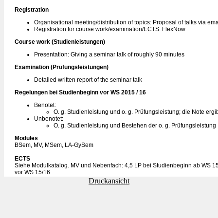
Registration
Organisational meeting/distribution of topics: Proposal of talks via ema
Registration for course work/examination/ECTS: FlexNow
Course work (Studienleistungen)
Presentation: Giving a seminar talk of roughly 90 minutes
Examination (Prüfungsleistungen)
Detailed written report of the seminar talk
Regelungen bei Studienbeginn vor WS 2015 / 16
Benotet:
O. g. Studienleistung und o. g. Prüfungsleistung; die Note erg
Unbenotet:
O. g. Studienleistung und Bestehen der o. g. Prüfungsleistung
Modules
BSem, MV, MSem, LA-GySem
ECTS
Siehe Modulkatalog. MV und Nebenfach: 4,5 LP bei Studienbeginn ab WS 15
vor WS 15/16
Druckansicht