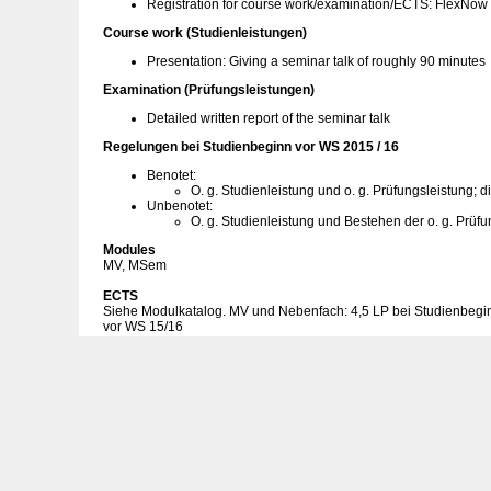
Registration for course work/examination/ECTS: FlexNow
Course work (Studienleistungen)
Presentation: Giving a seminar talk of roughly 90 minutes
Examination (Prüfungsleistungen)
Detailed written report of the seminar talk
Regelungen bei Studienbeginn vor WS 2015 / 16
Benotet:
O. g. Studienleistung und o. g. Prüfungsleistung; d
Unbenotet:
O. g. Studienleistung und Bestehen der o. g. Prüfu
Modules
MV, MSem
ECTS
Siehe Modulkatalog. MV und Nebenfach: 4,5 LP bei Studienbegi
vor WS 15/16