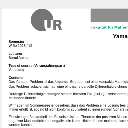
Fakultät für Mathe
Yamab
Semester
WiSe 2018 / 19
Lecturer
Bernd Ammann
Type of course (Veranstaltungsart)
Vorlesung
Contents
Das Yamabe-Problem ist das folgende: Gegeben sei eine kompakte Mannigfalti
Das Problem reduziert sich auf eine elliptische partielle Differentialgleichung
Derartige Differentialgleichungen sind im linearen Fall (p=1) gut verstande
Methoden ändern.
Wir haben im Sommerseester gesehen, dass das Problem eine Lösung besitzt,
immer erfüllt ist, sobald M nicht konform äquivalent zu einer runden Sphäre is
Ein wichtiger Bestandteil des Beweises ist das Theorem der positiven Masse
negativer Massendichte nie negativ sein kann. Hinter diesem mathematisch zu
werden konnte.