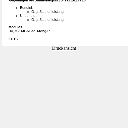
Regelungen bei Studienbeginn vor WS 2015 / 16
Benotet:
O. g. Studienleistung
Unbenotet:
O. g. Studienleistung
Modules
BV, MV, MGAGeo, MAngAn
ECTS
3
Druckansicht