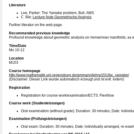
Literature
Lee, Parker: The Yamabe problem, Bull. AMS
C. Bär,
Lecture Note Geometrische Analysis
Further literatur on the web page.
Recommended previous knowledge
Profound knowledge about geometric analysis on riemannian manifolds, as e.
Time/Date
Mo 10-12
Location
M103
Course homepage
http://www.mathematik.uni-regensburg.de/ammann/lehre/2018w_yamabe/
(Disclaimer: Dieser Link wurde automatisch erzeugt und ist evtl. extern)
Registration
Registration for course work/examination/ECTS: FlexNow
Course work (Studienleistungen)
Oral examination (without grade): Duration: 30 minutes, Date: individ
Examination (Prüfungsleistungen)
Oral exam: Duration: 30 minutes, Date: individually arranged, re-exam