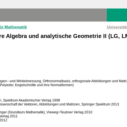
für Mathematik
Universit
re Algebra und analytische Geometrie II (LG, L
ängen– und Winkelmessung, Orthonormalbasis, orthogonale Abbildungen und Matrize
olyeder, Kegelschnitte und ihre Normalformen)
en, Spektrum Akademischer Verlag 1998
Wissenschaft der Vektoren, Abbildungen und Matrizen, Springer Spektrum 2013
nfänger (Grundkurs Mathematik), Vieweg+Teubner Verlag 2010
 Verlag 2011
 2012