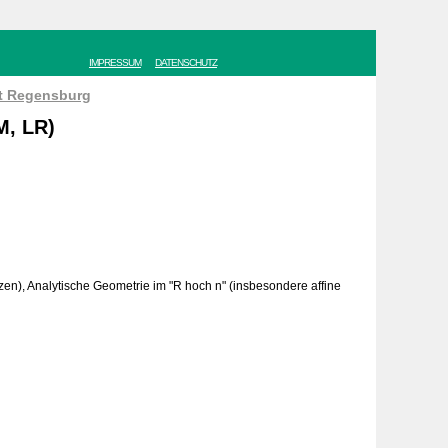
IMPRESSUM
DATENSCHUTZ
ät Regensburg
M, LR)
n), Analytische Geometrie im "R hoch n" (insbesondere affine