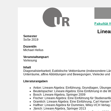
Fakultät 
Linea
Semester
SoSe 2019
Dozent/in
Michael Hellus
Veranstaltungsart
Vorlesung
Inhalt
Diagonalisierbarkeit; Euklidische Vektorräume (insbesondere L
Unterräume, affine Abbildungen und Bewegungen, Vielecke und P
Literaturangaben
Anton: Lineare Algebra: Einführung, Grundlagen, Übung
Beutelspacher: Lineare Algebra: Eine Einführung in die 
Bosch: Lineare Algebra, Springer 2009
Fischer: Lineare Algebra: Eine Einführung für Studiena
Gramlich: Lineare Algebra: Eine Einführung, Carl Hanser
Haffner: Lineare Algebra für Dummies, Wiley-VCH Verlag
Jänich: Lineare Algebra, Springer 2013