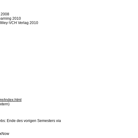
g 2008
earning 2010
 Wiley-VCH Verlag 2010
re/index.html
xtern)
bs: Ende des vorigen Semesters via
lexNow