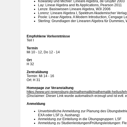
Kowalsky und Michler: Lineare Algebra, de Gruyter 2003
Lay: Linear Algebra and Its Applications, Pearson 2011
Lenze: Basiswissen Lineare Algebra, W3l 2006
Lorenz: Lineare Algebra I, Spektrum Akademischer Verla
Poole: Linear Algebra. A Modern Introduction, Cengage L
Sterling: Grundlagen der Linearen Algebra für Dummies,
Empfohlene Vorkenntnisse
Teil I
Termin
Mi 10 - 12, Do 12 - 14
Ort
H 32
Zentralübung
Termin: Mi 14 - 16
Ort: H 31
Homepage zur Veranstaltung
https://www.uni-regensburg.de/mathematik/mathematik-hellus/leh
(Disclaimer: Dieser Link wurde automatisch erzeugt und ist evtl. e
Anmeldung
Unverbindliche Anmeldung zur Planung des Übungsbetrie
EXA oder LSF (s. Aushang)
Anmeldung zur Einteilung in die Übungsgruppen: LSF
Anmeldung zu Studienleistungen/Prüfungsleistungen: F