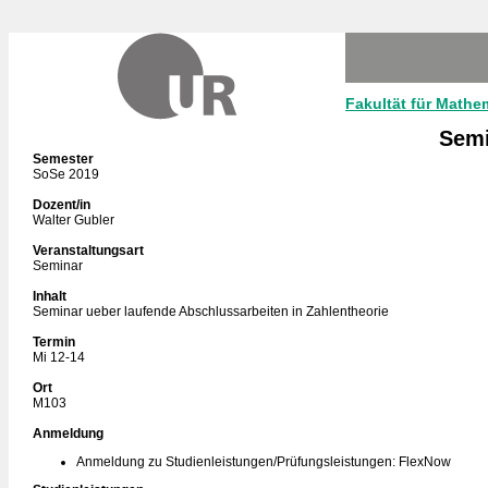
Fakultät für Mathe
Semi
Semester
SoSe 2019
Dozent/in
Walter Gubler
Veranstaltungsart
Seminar
Inhalt
Seminar ueber laufende Abschlussarbeiten in Zahlentheorie
Termin
Mi 12-14
Ort
M103
Anmeldung
Anmeldung zu Studienleistungen/Prüfungsleistungen: FlexNow