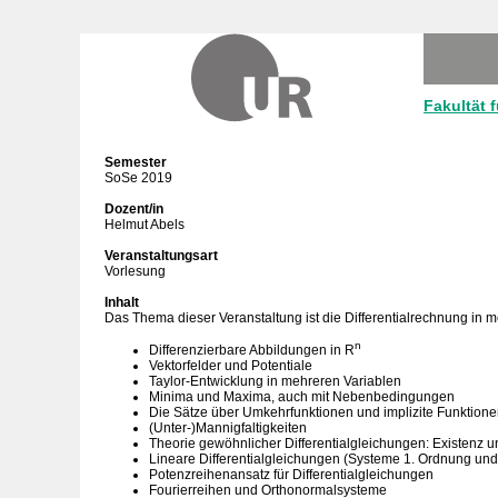
Fakultät 
Semester
SoSe 2019
Dozent/in
Helmut Abels
Veranstaltungsart
Vorlesung
Inhalt
Das Thema dieser Veranstaltung ist die Differentialrechnung in 
n
Differenzierbare Abbildungen in R
Vektorfelder und Potentiale
Taylor-Entwicklung in mehreren Variablen
Minima und Maxima, auch mit Nebenbedingungen
Die Sätze über Umkehrfunktionen und implizite Funktion
(Unter-)Mannigfaltigkeiten
Theorie gewöhnlicher Differentialgleichungen: Existenz 
Lineare Differentialgleichungen (Systeme 1. Ordnung und
Potenzreihenansatz für Differentialgleichungen
Fourierreihen und Orthonormalsysteme