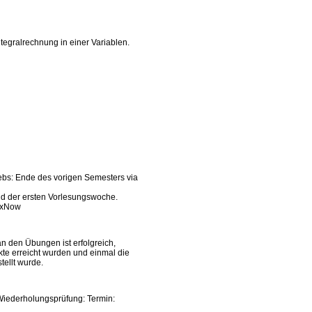
ntegralrechnung in einer Variablen.
bs: Ende des vorigen Semesters via
d der ersten Vorlesungswoche.
lexNow
n den Übungen ist erfolgreich,
e erreicht wurden und einmal die
ellt wurde.
 Wiederholungsprüfung: Termin: