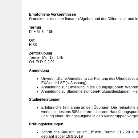
Empfohlene Vorkenntnisse
Grundkenntnisse der linearen Algebra und der Differential- und I
Termin
Di + Mi 8 - 10h
Ort
H 33
Zentralübung
Termin: Mo, 12 - 14h
Ort: PHY 9.2.01
Anmeldung
Unverbindliche Anmeldung zur Planung des Übungsbetrie
EXA oder LSF (s. Aushang)
Anmeldung zur Einteilung in die Übungsgruppen: Währen
Anmeldung zu Studienleistungen/Prüfungsleistungen: F
Studienleistungen
Erfolgreiche Teilnahme an den Übungen: Die Teilnahme a
wenn mindestens 50% der erreichbaren Hausübungspunkt
Lösung einer Übungsaufgabe in den Kleingruppen vorgest
Prüfungsleistungen
Schriftliche Klausur: Dauer: 135 min., Termin: 31.7.2019,
geplant ist der 19.9.2019