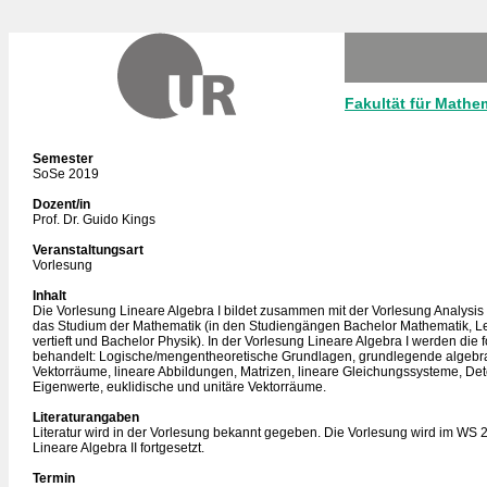
Fakultät für Mathe
Semester
SoSe 2019
Dozent/in
Prof. Dr. Guido Kings
Veranstaltungsart
Vorlesung
Inhalt
Die Vorlesung Lineare Algebra I bildet zusammen mit der Vorlesung Analysis 
das Studium der Mathematik (in den Studiengängen Bachelor Mathematik, L
vertieft und Bachelor Physik). In der Vorlesung Lineare Algebra I werden di
behandelt: Logische/mengentheoretische Grundlagen, grundlegende algebra
Vektorräume, lineare Abbildungen, Matrizen, lineare Gleichungssysteme, De
Eigenwerte, euklidische und unitäre Vektorräume.
Literaturangaben
Literatur wird in der Vorlesung bekannt gegeben. Die Vorlesung wird im WS 
Lineare Algebra II fortgesetzt.
Termin