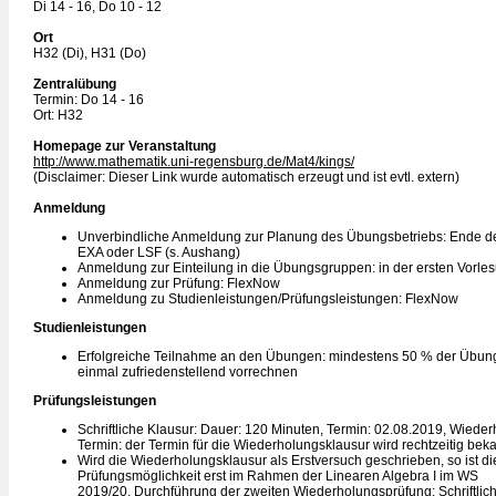
Di 14 - 16, Do 10 - 12
Ort
H32 (Di), H31 (Do)
Zentralübung
Termin: Do 14 - 16
Ort: H32
Homepage zur Veranstaltung
http://www.mathematik.uni-regensburg.de/Mat4/kings/
(Disclaimer: Dieser Link wurde automatisch erzeugt und ist evtl. extern)
Anmeldung
Unverbindliche Anmeldung zur Planung des Übungsbetriebs: Ende de
EXA oder LSF (s. Aushang)
Anmeldung zur Einteilung in die Übungsgruppen: in der ersten Vorl
Anmeldung zur Prüfung: FlexNow
Anmeldung zu Studienleistungen/Prüfungsleistungen: FlexNow
Studienleistungen
Erfolgreiche Teilnahme an den Übungen: mindestens 50 % der Übun
einmal zufriedenstellend vorrechnen
Prüfungsleistungen
Schriftliche Klausur: Dauer: 120 Minuten, Termin: 02.08.2019, Wiede
Termin: der Termin für die Wiederholungsklausur wird rechtzeitig be
Wird die Wiederholungsklausur als Erstversuch geschrieben, so ist di
Prüfungsmöglichkeit erst im Rahmen der Linearen Algebra I im WS
2019/20. Durchführung der zweiten Wiederholungsprüfung: Schriftlic