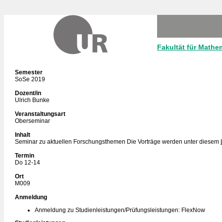
Fakultät für Mathe
Semester
SoSe 2019
Dozent/in
Ulrich Bunke
Veranstaltungsart
Oberseminar
Inhalt
Seminar zu aktuellen Forschungsthemen Die Vorträge werden unter diesem
Termin
Do 12-14
Ort
M009
Anmeldung
Anmeldung zu Studienleistungen/Prüfungsleistungen: FlexNow