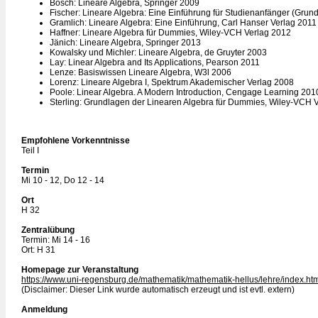
Bosch: Lineare Algebra, Springer 2009
Fischer: Lineare Algebra: Eine Einführung für Studienanfänger (Gru
Gramlich: Lineare Algebra: Eine Einführung, Carl Hanser Verlag 2011
Haffner: Lineare Algebra für Dummies, Wiley-VCH Verlag 2012
Jänich: Lineare Algebra, Springer 2013
Kowalsky und Michler: Lineare Algebra, de Gruyter 2003
Lay: Linear Algebra and Its Applications, Pearson 2011
Lenze: Basiswissen Lineare Algebra, W3l 2006
Lorenz: Lineare Algebra I, Spektrum Akademischer Verlag 2008
Poole: Linear Algebra. A Modern Introduction, Cengage Learning 201
Sterling: Grundlagen der Linearen Algebra für Dummies, Wiley-VCH 
Empfohlene Vorkenntnisse
Teil I
Termin
Mi 10 - 12, Do 12 - 14
Ort
H 32
Zentralübung
Termin: Mi 14 - 16
Ort: H 31
Homepage zur Veranstaltung
https://www.uni-regensburg.de/mathematik/mathematik-hellus/lehre/index.ht
(Disclaimer: Dieser Link wurde automatisch erzeugt und ist evtl. extern)
Anmeldung