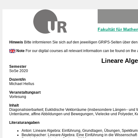
Fakultät für Mathe
Hinweis
Bitte informieren Sie sich auf den jeweiligen GRIPS-Seiten über den
Note
For our digital courses all relevant information can be found on the
Lineare Alge
Semester
SoSe 2020
Dozent/in
Michael Hellus
Veranstaltungsart
Vorlesung
Inhalt
Diagonalisierbarkeit; Euklidische Vektorräume (insbesondere Längen– und W
Unterräume, affine Abbildungen und Bewegungen, Vielecke und Polyeder, Ke
Literaturangaben
Anton: Lineare Algebra: Einführung, Grundlagen, Übungen, Spektru
Beutelspacher: Lineare Algebra: Eine Einführung in die Wissenschaf