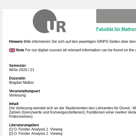
Fakultät für Mathe
Hinweis
Bitte informieren Sie sich auf den jeweiligen GRIPS-Seiten über den
Note
For our digital courses all relevant information can be found on the
Semester
WiSe 2020 / 21
Dozent/in
Bogdan Matioc
Veranstaltungsart
Vorlesung
Inhalt
Die Vorlesung wendet sich an die Studierenden des Lehramtes für Grund-, Mi
Zahlen (Grenzwerte und Konvergenzkriterien); Funktionen einer reellen Verän
Potenzreihen).
Literaturangaben
[1] O. Forster. Analysis 1. Vieweg
[2] O. Forster. Analysis 2. Vieweg