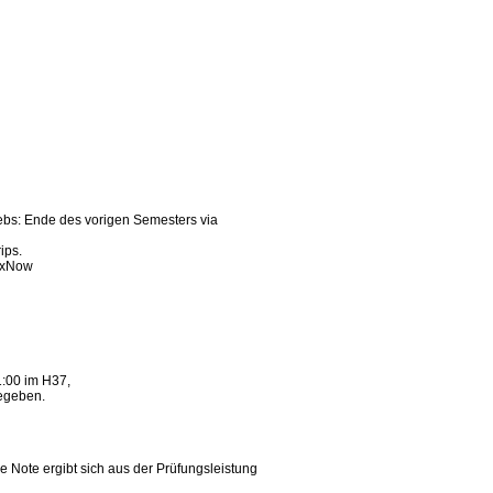
bs: Ende des vorigen Semesters via
ips.
lexNow
1:00 im H37,
gegeben.
ie Note ergibt sich aus der Prüfungsleistung