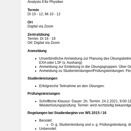
Analysis II für Physiker
Termin
Di 10 - 12, Mi 10 - 12
Ort
Digital via Zoom
Zentralübung
Termin: Di 16 - 18
Ort: Digital via Zoom
Anmeldung
Unverbindliche Anmeldung zur Planung des Übungsbetrie
EXA oder LSF (s. Aushang)
Anmeldung zur Einteilung in die Übungsgruppen: Über Gr
Anmeldung zu Studienleistungen/Prüfungsleistungen: F
Studienleistungen
Erfolgreiche Teilnahme an den Übungen:
Prüfungsleistungen
Schriftliche Klausur: Dauer: 2h, Termin: 24.2.2021, 9:00-1
Wiederholungsprüfung: Termin: wird rechtzeitig bekannt
Regelungen bei Studienbeginn vor WS 2015 / 16
Benotet:
O. g. Studienleistung und o. g. Prüfungsleistung; d
Unbenotet: