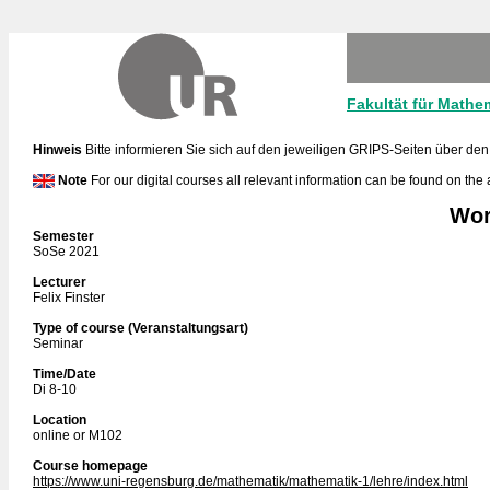
Fakultät für Mathe
Hinweis
Bitte informieren Sie sich auf den jeweiligen GRIPS-Seiten über den
Note
For our digital courses all relevant information can be found on the
Wor
Semester
SoSe 2021
Lecturer
Felix Finster
Type of course (Veranstaltungsart)
Seminar
Time/Date
Di 8-10
Location
online or M102
Course homepage
https://www.uni-regensburg.de/mathematik/mathematik-1/lehre/index.html