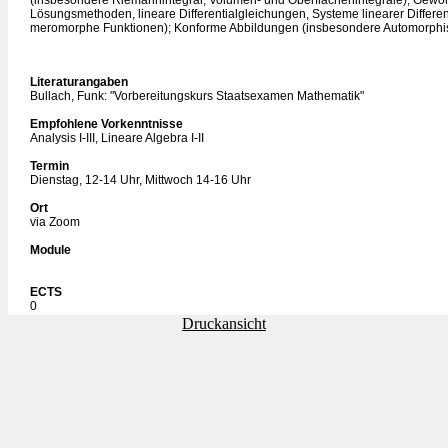
(insbesondere Riemannintegral, Volumen- und Oberflächenintegrale); Gewöhn
Lösungsmethoden, lineare Differentialgleichungen, Systeme linearer Differ
meromorphe Funktionen); Konforme Abbildungen (insbesondere Automorphism
Literaturangaben
Bullach, Funk: "Vorbereitungskurs Staatsexamen Mathematik"
Empfohlene Vorkenntnisse
Analysis I-III, Lineare Algebra I-II
Termin
Dienstag, 12-14 Uhr, Mittwoch 14-16 Uhr
Ort
via Zoom
Module
ECTS
0
Druckansicht