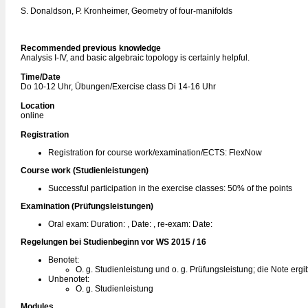
S. Donaldson, P. Kronheimer, Geometry of four-manifolds
Recommended previous knowledge
Analysis I-IV, and basic algebraic topology is certainly helpful.
Time/Date
Do 10-12 Uhr, Übungen/Exercise class Di 14-16 Uhr
Location
online
Registration
Registration for course work/examination/ECTS: FlexNow
Course work (Studienleistungen)
Successful participation in the exercise classes: 50% of the points
Examination (Prüfungsleistungen)
Oral exam: Duration: , Date: , re-exam: Date:
Regelungen bei Studienbeginn vor WS 2015 / 16
Benotet:
O. g. Studienleistung und o. g. Prüfungsleistung; die Note ergi
Unbenotet:
O. g. Studienleistung
Modules