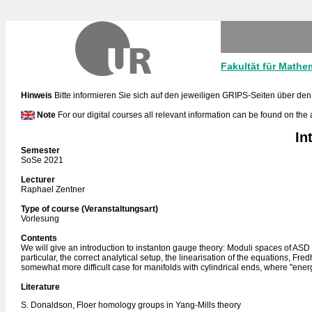
Fakultät für Mathe
Hinweis
Bitte informieren Sie sich auf den jeweiligen GRIPS-Seiten über den
Note
For our digital courses all relevant information can be found on the
In
Semester
SoSe 2021
Lecturer
Raphael Zentner
Type of course (Veranstaltungsart)
Vorlesung
Contents
We will give an introduction to instanton gauge theory: Moduli spaces of ASD 
particular, the correct analytical setup, the linearisation of the equations, 
somewhat more difficult case for manifolds with cylindrical ends, where "ener
Literature
S. Donaldson, Floer homology groups in Yang-Mills theory