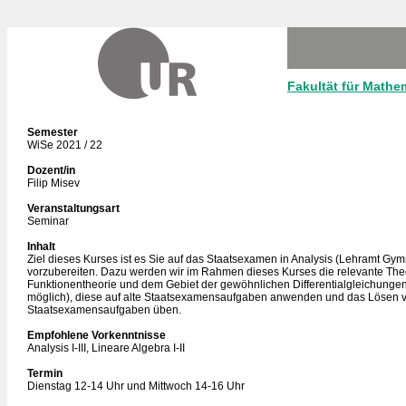
Fakultät für Mathe
Semester
WiSe 2021 / 22
Dozent/in
Filip Misev
Veranstaltungsart
Seminar
Inhalt
Ziel dieses Kurses ist es Sie auf das Staatsexamen in Analysis (Lehramt Gy
vorzubereiten. Dazu werden wir im Rahmen dieses Kurses die relevante The
Funktionentheorie und dem Gebiet der gewöhnlichen Differentialgleichunge
möglich), diese auf alte Staatsexamensaufgaben anwenden und das Lösen v
Staatsexamensaufgaben üben.
Empfohlene Vorkenntnisse
Analysis I-III, Lineare Algebra I-II
Termin
Dienstag 12-14 Uhr und Mittwoch 14-16 Uhr