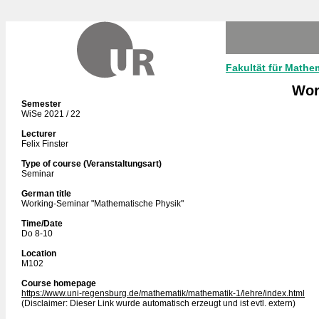
Fakultät für Mathe
Wor
Semester
WiSe 2021 / 22
Lecturer
Felix Finster
Type of course (Veranstaltungsart)
Seminar
German title
Working-Seminar "Mathematische Physik"
Time/Date
Do 8-10
Location
M102
Course homepage
https://www.uni-regensburg.de/mathematik/mathematik-1/lehre/index.html
(Disclaimer: Dieser Link wurde automatisch erzeugt und ist evtl. extern)