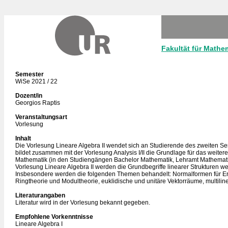
Fakultät für Mathe
Semester
WiSe 2021 / 22
Dozent/in
Georgios Raptis
Veranstaltungsart
Vorlesung
Inhalt
Die Vorlesung Lineare Algebra II wendet sich an Studierende des zweiten Se
bildet zusammen mit der Vorlesung Analysis I/II die Grundlage für das weiter
Mathematik (in den Studiengängen Bachelor Mathematik, Lehramt Mathematik v
Vorlesung Lineare Algebra II werden die Grundbegriffe linearer Strukturen we
Insbesondere werden die folgenden Themen behandelt: Normalformen für 
Ringtheorie und Modultheorie, euklidische und unitäre Vektorräume, multilin
Literaturangaben
Literatur wird in der Vorlesung bekannt gegeben.
Empfohlene Vorkenntnisse
Lineare Algebra I