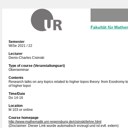
Fakultät für Mathe
Semester
WiSe 2021 / 22
Lecturer
Denis-Charles Cisinski
Type of course (Veranstaltungsart)
Oberseminar
Contents
Research talks on any topics related to higher topos theory: from Exodromy t
of higher topoi
Time/Date
Do 14-16
Location
M 103 or online
Course homepage
http://www.mathematik.uni-regensburg.de/cisinski/lehre.html
(Disclaimer: Dieser Link wurde automatisch erzeugt und ist evtl. extern)