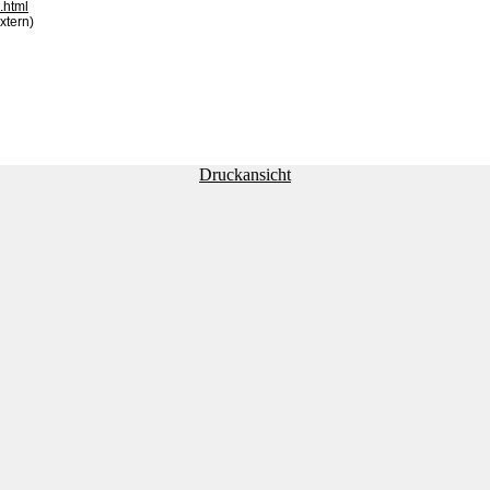
.html
xtern)
Druckansicht