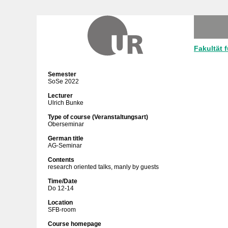
Fakultät 
Semester
SoSe 2022
Lecturer
Ulrich Bunke
Type of course (Veranstaltungsart)
Oberseminar
German title
AG-Seminar
Contents
research oriented talks, manly by guests
Time/Date
Do 12-14
Location
SFB-room
Course homepage