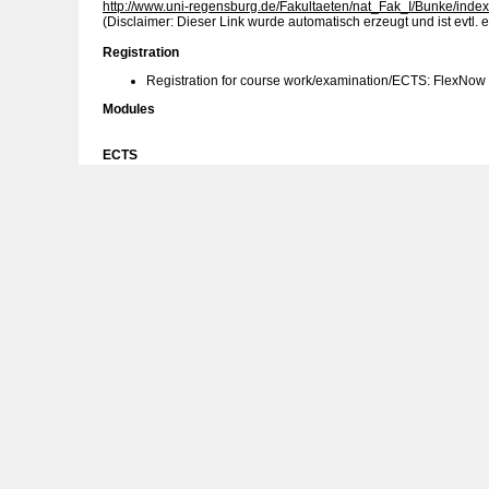
http://www.uni-regensburg.de/Fakultaeten/nat_Fak_I/Bunke/index
(Disclaimer: Dieser Link wurde automatisch erzeugt und ist evtl. e
Registration
Registration for course work/examination/ECTS: FlexNow
Modules
ECTS