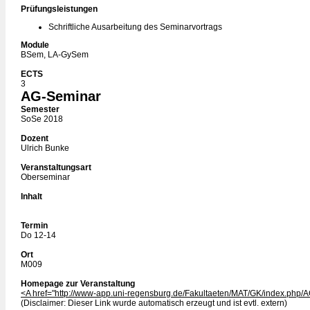
Prüfungsleistungen
Schriftliche Ausarbeitung des Seminarvortrags
Module
BSem, LA-GySem
ECTS
3
AG-Seminar
Semester
SoSe 2018
Dozent
Ulrich Bunke
Veranstaltungsart
Oberseminar
Inhalt
Termin
Do 12-14
Ort
M009
Homepage zur Veranstaltung
<A href="http://www-app.uni-regensburg.de/Fakultaeten/MAT/GK/index.php
(Disclaimer: Dieser Link wurde automatisch erzeugt und ist evtl. extern)