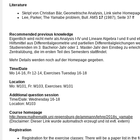
Literature
Skript von Christian Bär, Geometrische Analysis, Link siehe Homepag
Lee, Parker, The Yamabe problem, Bull. AMS
17
(1987), Seite 37 ff
Recommended previous knowledge
Eigentlich wird nicht mehr als Analysis I-IV und Lineare Algebra I und II und 
Hilfsmittel aus Differentialgeometrie und partiellen Differentialgleichungen 
Studierenden im 3. Bachelor-Jahr oder 1. Master-Jahr den Einstieg zu erleich
Zentralübung, die im ersten Teil des Semesters stattfindet.
Mehr Details werden noch auf der Homepage gegeben.
Time/Date
Mo 14-16, Fr 12-14, Exercises Tuesday 16-18
Location
Mo: M101, Fr: M103, Exercises: M101
Additional question session
Time/Date: Wednesday 16-18
Location: M103
Course homepage
http://www.mathematik.uni-regensburg.de/ammann/lehre/2018s_yamabe
(Disclaimer: Dieser Link wurde automatisch erzeugt und ist evtl. extern)
Registration
Registration for the exercise classes: There will be a paper list in the fi