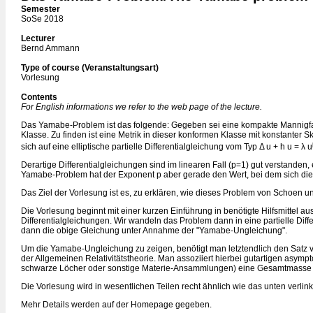
Semester
SoSe 2018
Lecturer
Bernd Ammann
Type of course (Veranstaltungsart)
Vorlesung
Contents
For English informations we refer to the web page of the lecture.
Das Yamabe-Problem ist das folgende: Gegeben sei eine kompakte Mannigfalti
Klasse. Zu finden ist eine Metrik in dieser konformen Klasse mit konstanter
sich auf eine elliptische partielle Differentialgleichung vom Typ Δ u + h u = λ u
Derartige Differentialgleichungen sind im linearen Fall (p=1) gut verstanden, 
Yamabe-Problem hat der Exponent p aber gerade den Wert, bei dem sich di
Das Ziel der Vorlesung ist es, zu erklären, wie dieses Problem von Schoen u
Die Vorlesung beginnt mit einer kurzen Einführung in benötigte Hilfsmittel a
Differentialgleichungen. Wir wandeln das Problem dann in eine partielle Dif
dann die obige Gleichung unter Annahme der "Yamabe-Ungleichung".
Um die Yamabe-Ungleichung zu zeigen, benötigt man letztendlich den Satz 
der Allgemeinen Relativitätstheorie. Man assoziiert hierbei gutartigen asymp
schwarze Löcher oder sonstige Materie-Ansammlungen) eine Gesamtmasse und
Die Vorlesung wird in wesentlichen Teilen recht ähnlich wie das unten verlink
Mehr Details werden auf der Homepage gegeben.