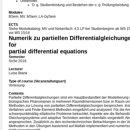
Unbenotet:
O. g. Studienleistung und Bestehen der o. g. Prüfungsleistung
Modules
BSem, MV, MSem, LA-GySem
ECTS
Siehe Modulkatalog. MV und Nebenfach: 4,5 LP bei Studienbeginn ab WS 15
vor WS 15/16
Numerik zu partiellen Differentialgleichun
for
partial differential equations
Semester
SoSe 2018
Lecturer
Luise Blank
Type of course (Veranstaltungsart)
Vorlesung
Contents
Partielle Differentialgleichungen sind ein Hauptbestandteil der Modellierun
biologischen Phänomenen in mehreren Raumdimensionen bzw. in Raum und 
Methoden zur Lösung von partiellen Differentialgleichungen besprochen. In
Verfahren und Finite-Element Methoden eingeführt und analysiert. Für die 
schwerpunktmäßig elliptische Probleme betrachtet. Aspekte wie die Behandlu
Gleichungssysteme und adaptive Techniken werden ebenfalls vorgestellt. Ab
angesprochen. Zusätzlich zu den rechentechnischen Betrachtungen in der Vo
Methoden in den Übungen basierend auf Matlab implementiert und numerisch