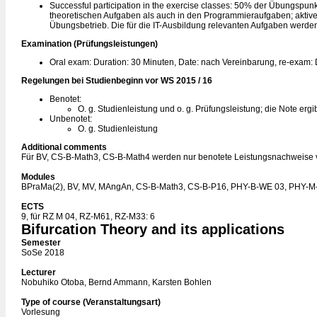
Successful participation in the exercise classes: 50% der Übungspun
theoretischen Aufgaben als auch in den Programmieraufgaben; aktiv
Übungsbetrieb. Die für die IT-Ausbildung relevanten Aufgaben werde
Examination (Prüfungsleistungen)
Oral exam: Duration: 30 Minuten, Date: nach Vereinbarung, re-exam:
Regelungen bei Studienbeginn vor WS 2015 / 16
Benotet:
O. g. Studienleistung und o. g. Prüfungsleistung; die Note ergi
Unbenotet:
O. g. Studienleistung
Additional comments
Für BV, CS-B-Math3, CS-B-Math4 werden nur benotete Leistungsnachweise 
Modules
BPraMa(2), BV, MV, MAngAn, CS-B-Math3, CS-B-P16, PHY-B-WE 03, PHY-M
ECTS
9, für RZ M 04, RZ-M61, RZ-M33: 6
Bifurcation Theory and its applications
Semester
SoSe 2018
Lecturer
Nobuhiko Otoba, Bernd Ammann, Karsten Bohlen
Type of course (Veranstaltungsart)
Vorlesung