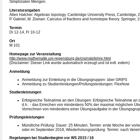
Simplizialen Mengen.
Literaturangaben
Allen Hatcher: Algebraic topology. Cambridge University Press, Cambridge, 
P. Gabriel, M. Zisman: Calculus of fractions and homotopie theory. Springer, 
Termin
Di 12-14, Fr 10-12
Ort
M 101
Homepage zur Veranstaltung
http://www.mathematik.uni-regensburg.de/cisinski/lehre.html
(Disclaimer: Dieser Link wurde automatisch erzeugt und ist evtl. extern)
Anmeldung
Anmeldung zur Einteilung in die Übungsgruppen: über GRIPS
Anmeldung zu Studienleistungen/Prüfungsleistungen: FlexNow
Studienleistungen
Erfolgreiche Teilnahme an den Übungen: Erfolgreiche Teilnahme an
d.h.: - das Erreichen von mindestens 50% der maximal möglichen Üb
Vorrechnen von mindestens einer Übungsaufgabe in der Übungsgrup
Prüfungsleistungen
Mündliche Prüfung: Dauer: 25 Minuten, Termin: erste Woche der vorle
oder im September 2018, Wiederholungsprüfung: Termin: nach Verei
Regelungen bei Studienbeginn vor WS 2015 / 16