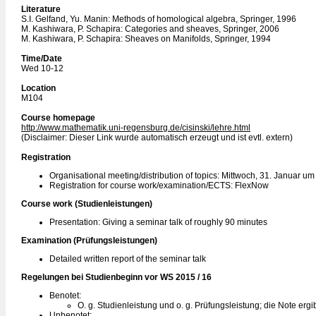
Literature
S.I. Gelfand, Yu. Manin: Methods of homological algebra, Springer, 1996
M. Kashiwara, P. Schapira: Categories and sheaves, Springer, 2006
M. Kashiwara, P. Schapira: Sheaves on Manifolds, Springer, 1994
Time/Date
Wed 10-12
Location
M104
Course homepage
http://www.mathematik.uni-regensburg.de/cisinski/lehre.html
(Disclaimer: Dieser Link wurde automatisch erzeugt und ist evtl. extern)
Registration
Organisational meeting/distribution of topics: Mittwoch, 31. Januar u
Registration for course work/examination/ECTS: FlexNow
Course work (Studienleistungen)
Presentation: Giving a seminar talk of roughly 90 minutes
Examination (Prüfungsleistungen)
Detailed written report of the seminar talk
Regelungen bei Studienbeginn vor WS 2015 / 16
Benotet:
O. g. Studienleistung und o. g. Prüfungsleistung; die Note erg
Unbenotet: