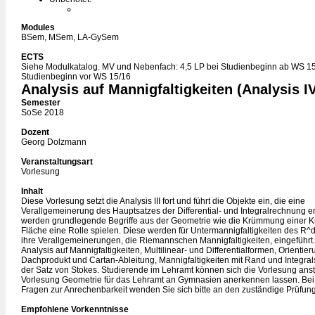
Modules
BSem, MSem, LA-GySem
ECTS
Siehe Modulkatalog. MV und Nebenfach: 4,5 LP bei Studienbeginn ab WS 15
Studienbeginn vor WS 15/16
Analysis auf Mannigfaltigkeiten (Analysis I
Semester
SoSe 2018
Dozent
Georg Dolzmann
Veranstaltungsart
Vorlesung
Inhalt
Diese Vorlesung setzt die Analysis III fort und führt die Objekte ein, die eine
Verallgemeinerung des Hauptsatzes der Differential- und Integralrechnung 
werden grundlegende Begriffe aus der Geometrie wie die Krümmung einer K
Fläche eine Rolle spielen. Diese werden für Untermannigfaltigkeiten des R^d
ihre Verallgemeinerungen, die Riemannschen Mannigfaltigkeiten, eingeführt
Analysis auf Mannigfaltigkeiten, Multilinear- und Differentialformen, Orientier
Dachprodukt und Cartan-Ableitung, Mannigfaltigkeiten mit Rand und Integra
der Satz von Stokes. Studierende im Lehramt können sich die Vorlesung anst
Vorlesung Geometrie für das Lehramt an Gymnasien anerkennen lassen. Be
Fragen zur Anrechenbarkeit wenden Sie sich bitte an den zuständige Prüfu
Empfohlene Vorkenntnisse