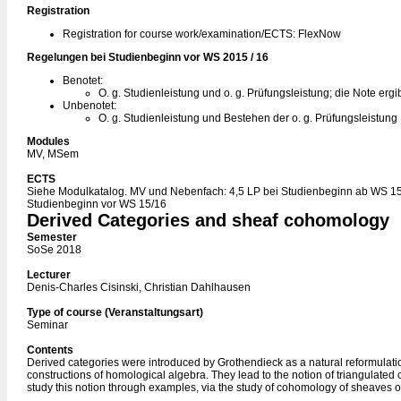
Registration
Registration for course work/examination/ECTS: FlexNow
Regelungen bei Studienbeginn vor WS 2015 / 16
Benotet:
O. g. Studienleistung und o. g. Prüfungsleistung; die Note erg
Unbenotet:
O. g. Studienleistung und Bestehen der o. g. Prüfungsleistung
Modules
MV, MSem
ECTS
Siehe Modulkatalog. MV und Nebenfach: 4,5 LP bei Studienbeginn ab WS 15
Studienbeginn vor WS 15/16
Derived Categories and sheaf cohomology
Semester
SoSe 2018
Lecturer
Denis-Charles Cisinski, Christian Dahlhausen
Type of course (Veranstaltungsart)
Seminar
Contents
Derived categories were introduced by Grothendieck as a natural reformulati
constructions of homological algebra. They lead to the notion of triangulated 
study this notion through examples, via the study of cohomology of sheaves 