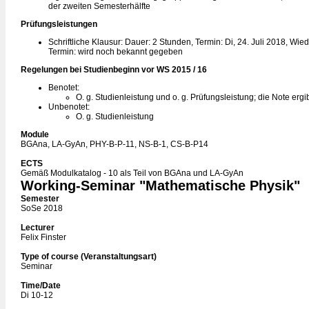
der zweiten Semesterhälfte
Prüfungsleistungen
Schriftliche Klausur: Dauer: 2 Stunden, Termin: Di, 24. Juli 2018, Wi
Termin: wird noch bekannt gegeben
Regelungen bei Studienbeginn vor WS 2015 / 16
Benotet:
O. g. Studienleistung und o. g. Prüfungsleistung; die Note ergi
Unbenotet:
O. g. Studienleistung
Module
BGAna, LA-GyAn, PHY-B-P-11, NS-B-1, CS-B-P14
ECTS
Gemäß Modulkatalog - 10 als Teil von BGAna und LA-GyAn
Working-Seminar "Mathematische Physik"
Semester
SoSe 2018
Lecturer
Felix Finster
Type of course (Veranstaltungsart)
Seminar
Time/Date
Di 10-12