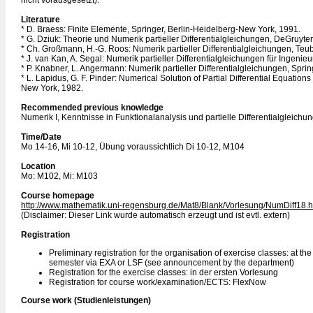
nicht vorausgesetzt).
Literature
* D. Braess: Finite Elemente, Springer, Berlin-Heidelberg-New York, 1991.
* G. Dziuk: Theorie und Numerik partieller Differentialgleichungen, DeGruyter
* Ch. Großmann, H.-G. Roos: Numerik partieller Differentialgleichungen, Teu
* J. van Kan, A. Segal: Numerik partieller Differentialgleichungen für Ingenieu
* P. Knabner, L. Angermann: Numerik partieller Differentialgleichungen, Spri
* L. Lapidus, G. F. Pinder: Numerical Solution of Partial Differential Equatio
New York, 1982.
Recommended previous knowledge
Numerik I, Kenntnisse in Funktionalanalysis und partielle Differentialgleichun
Time/Date
Mo 14-16, Mi 10-12, Übung voraussichtlich Di 10-12, M104
Location
Mo: M102, Mi: M103
Course homepage
http://www.mathematik.uni-regensburg.de/Mat8/Blank/Vorlesung/NumDiff18.h
(Disclaimer: Dieser Link wurde automatisch erzeugt und ist evtl. extern)
Registration
Preliminary registration for the organisation of exercise classes: at th
semester via EXA or LSF (see announcement by the department)
Registration for the exercise classes: in der ersten Vorlesung
Registration for course work/examination/ECTS: FlexNow
Course work (Studienleistungen)