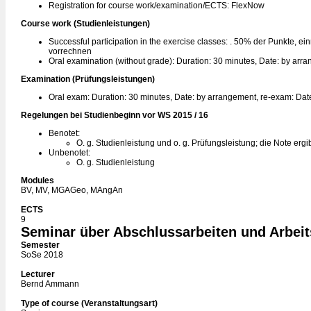
Registration for course work/examination/ECTS: FlexNow
Course work (Studienleistungen)
Successful participation in the exercise classes: . 50% der Punkte, ei
vorrechnen
Oral examination (without grade): Duration: 30 minutes, Date: by arr
Examination (Prüfungsleistungen)
Oral exam: Duration: 30 minutes, Date: by arrangement, re-exam: Da
Regelungen bei Studienbeginn vor WS 2015 / 16
Benotet:
O. g. Studienleistung und o. g. Prüfungsleistung; die Note ergi
Unbenotet:
O. g. Studienleistung
Modules
BV, MV, MGAGeo, MAngAn
ECTS
9
Seminar über Abschlussarbeiten und Arbei
Semester
SoSe 2018
Lecturer
Bernd Ammann
Type of course (Veranstaltungsart)