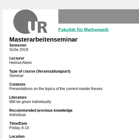
Fakultät für Mathematik
Masterarbeitenseminar
Semester
SoSe 2018
Lecturer
Helmut Abels
Type of course (Veranstaltungsart)
Seminar
Contents
Presentations on the topics of the current master theses.
Literature
Will be given individually
Recommended previous knowledge
Individual
Time/Date
Friday, 8-10
Location