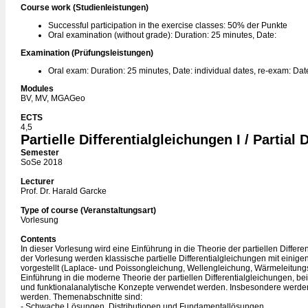
Course work (Studienleistungen)
Successful participation in the exercise classes: 50% der Punkte
Oral examination (without grade): Duration: 25 minutes, Date:
Examination (Prüfungsleistungen)
Oral exam: Duration: 25 minutes, Date: individual dates, re-exam: Dat
Modules
BV, MV, MGAGeo
ECTS
4,5
Partielle Differentialgleichungen I / Partial 
Semester
SoSe 2018
Lecturer
Prof. Dr. Harald Garcke
Type of course (Veranstaltungsart)
Vorlesung
Contents
In dieser Vorlesung wird eine Einführung in die Theorie der partiellen Differ
der Vorlesung werden klassische partielle Differentialgleichungen mit einige
vorgestellt (Laplace- und Poissongleichung, Wellengleichung, Wärmeleitungsg
Einführung in die moderne Theorie der partiellen Differentialgleichungen, b
und funktionalanalytische Konzepte verwendet werden. Insbesondere werden e
werden. Themenabschnitte sind:
- Schwache Lösungen, Distributionen und Fundamentallösungen