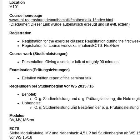
Location
M101
Course homepage
www.uni-regensburg.de/mathematik/mathematik-1/index.html
(Disclaimer: Dieser Link wurde automatisch erzeugt und ist evtl. extern)
Registration
Registration for the exercise classes: Registration during the first week
Registration for course work/examination/ECTS: FlexNow
Course work (Studienleistungen)
Presentation: Giving a seminar talk of roughly 90 minutes
Examination (Prüfungsleistungen)
Detailed written report of the seminar talk
Regelungen bei Studienbeginn vor WS 2015 / 16
Benotet:
O. g. Studienleistung und o. g. Prüfungsleistung; die Note ergi
Unbenotet:
O. g. Studienleistung und Bestehen der o. g. Prüfungsleistung
Modules
BV, MV, MSem
ECTS
Siehe Modulkatalog. MV und Nebenfach: 4,5 LP bei Studienbeginn ab WS 15
vor WS 15/16