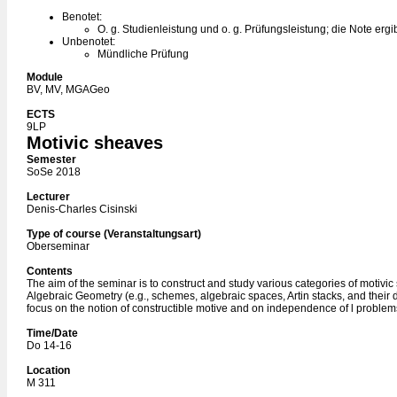
Benotet:
O. g. Studienleistung und o. g. Prüfungsleistung; die Note ergi
Unbenotet:
Mündliche Prüfung
Module
BV, MV, MGAGeo
ECTS
9LP
Motivic sheaves
Semester
SoSe 2018
Lecturer
Denis-Charles Cisinski
Type of course (Veranstaltungsart)
Oberseminar
Contents
The aim of the seminar is to construct and study various categories of motivi
Algebraic Geometry (e.g., schemes, algebraic spaces, Artin stacks, and their 
focus on the notion of constructible motive and on independence of l problem
Time/Date
Do 14-16
Location
M 311