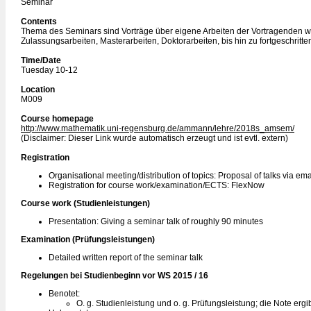
Seminar
Contents
Thema des Seminars sind Vorträge über eigene Arbeiten der Vortragenden w
Zulassungsarbeiten, Masterarbeiten, Doktorarbeiten, bis hin zu fortgeschritte
Time/Date
Tuesday 10-12
Location
M009
Course homepage
http://www.mathematik.uni-regensburg.de/ammann/lehre/2018s_amsem/
(Disclaimer: Dieser Link wurde automatisch erzeugt und ist evtl. extern)
Registration
Organisational meeting/distribution of topics: Proposal of talks via ema
Registration for course work/examination/ECTS: FlexNow
Course work (Studienleistungen)
Presentation: Giving a seminar talk of roughly 90 minutes
Examination (Prüfungsleistungen)
Detailed written report of the seminar talk
Regelungen bei Studienbeginn vor WS 2015 / 16
Benotet:
O. g. Studienleistung und o. g. Prüfungsleistung; die Note erg