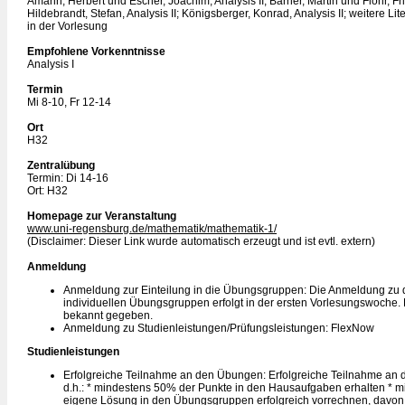
Amann, Herbert und Escher, Joachim, Analysis II; Barner, Martin und Flohr, Frie
Hildebrandt, Stefan, Analysis II; Königsberger, Konrad, Analysis II; weitere L
in der Vorlesung
Empfohlene Vorkenntnisse
Analysis I
Termin
Mi 8-10, Fr 12-14
Ort
H32
Zentralübung
Termin: Di 14-16
Ort: H32
Homepage zur Veranstaltung
www.uni-regensburg.de/mathematik/mathematik-1/
(Disclaimer: Dieser Link wurde automatisch erzeugt und ist evtl. extern)
Anmeldung
Anmeldung zur Einteilung in die Übungsgruppen: Die Anmeldung zu
individuellen Übungsgruppen erfolgt in der ersten Vorlesungswoche.
bekannt gegeben.
Anmeldung zu Studienleistungen/Prüfungsleistungen: FlexNow
Studienleistungen
Erfolgreiche Teilnahme an den Übungen: Erfolgreiche Teilnahme an
d.h.: * mindestens 50% der Punkte in den Hausaufgaben erhalten * 
eigene Lösung in den Übungsgruppen erfolgreich vorrechnen, davon