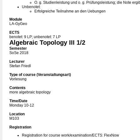
O. g. Studienleistung und o. g. Prüfungsleistung; die Note ergi
Unbenotet:
Erfolgreiche Teilnahme an den Uebungen
Module
LA-GyGeo
ECTS
benotet: 9 LP; unbenotet: 7 LP
Algebraic Topology III 1/2
Semester
SoSe 2018
Lecturer
Stefan Friedl
Type of course (Veranstaltungsart)
Vorlesung
Contents
more algebraic topology
Time/Date
Monday 10-12
Location
M103
Registration
Registration for course work/examination/ECTS: FlexNow