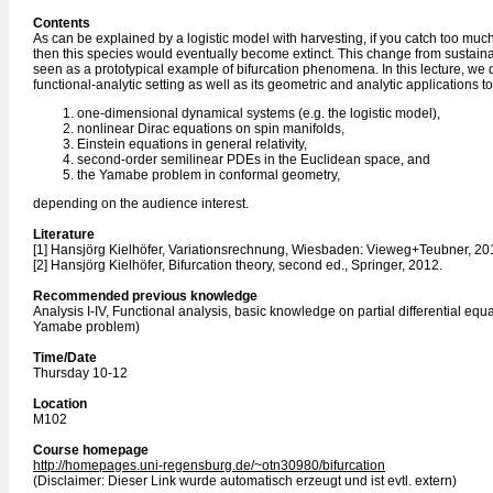
Contents
As can be explained by a logistic model with harvesting, if you catch too much 
then this species would eventually become extinct. This change from sustain
seen as a prototypical example of bifurcation phenomena. In this lecture, we d
functional-analytic setting as well as its geometric and analytic applications to
one-dimensional dynamical systems (e.g. the logistic model),
nonlinear Dirac equations on spin manifolds,
Einstein equations in general relativity,
second-order semilinear PDEs in the Euclidean space, and
the Yamabe problem in conformal geometry,
depending on the audience interest.
Literature
[1] Hansjörg Kielhöfer, Variationsrechnung, Wiesbaden: Vieweg+Teubner, 20
[2] Hansjörg Kielhöfer, Bifurcation theory, second ed., Springer, 2012.
Recommended previous knowledge
Analysis I-IV, Functional analysis, basic knowledge on partial differential equa
Yamabe problem)
Time/Date
Thursday 10-12
Location
M102
Course homepage
http://homepages.uni-regensburg.de/~otn30980/bifurcation
(Disclaimer: Dieser Link wurde automatisch erzeugt und ist evtl. extern)