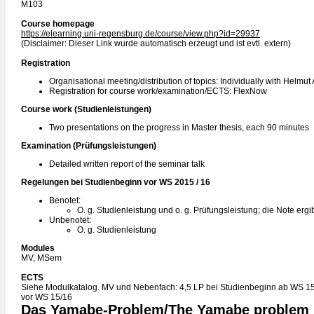
M103
Course homepage
https://elearning.uni-regensburg.de/course/view.php?id=29937
(Disclaimer: Dieser Link wurde automatisch erzeugt und ist evtl. extern)
Registration
Organisational meeting/distribution of topics: Individually with Helmut
Registration for course work/examination/ECTS: FlexNow
Course work (Studienleistungen)
Two presentations on the progress in Master thesis, each 90 minutes
Examination (Prüfungsleistungen)
Detailed written report of the seminar talk
Regelungen bei Studienbeginn vor WS 2015 / 16
Benotet:
O. g. Studienleistung und o. g. Prüfungsleistung; die Note erg
Unbenotet:
O. g. Studienleistung
Modules
MV, MSem
ECTS
Siehe Modulkatalog. MV und Nebenfach: 4,5 LP bei Studienbeginn ab WS 15
vor WS 15/16
Das Yamabe-Problem/The Yamabe problem