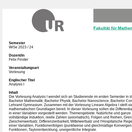
Fakultät für Mathe
Semester
WiSe 2023 / 24
Dozent/in
Felix Finster
Veranstaltungsart
Vorlesung
Englischer Titel
Analysis I
Inhalt
Die Vorlesung Analysis I wendet sich an Studierende im ersten Semester in
Bachelor Mathematik, Bachelor Physik, Bachelor Nanoscience, Bachelor Co
Lehramt Gymnasium. Zusammen mit der Vorlesung Lineare Algebra I stellt si
mathematischen Grundlagen bereit. In dieser Vorlesung sollen die Differenti
in einer Variablen vorgestellt werden. Themengebiete: Natürliche und ganze
vollständige Induktion, reelle Zahlen (axiomatisch), Folgen und Reihen, Grenz
Zwischenwertsatz, Differenzierbarkeit, Mittelwertsatz und l'Hospitalsche Rege
einer Variablen, Funktionenfolgen (punktweise und gleichmäßige Konvergen
Funktionen, Taylorentwicklung, uneigentliche Integrale.