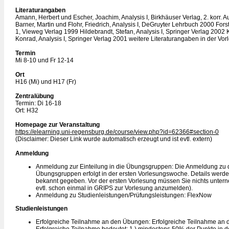
Literaturangaben
Amann, Herbert und Escher, Joachim, Analysis I, Birkhäuser Verlag, 2. korr. A
Barner, Martin und Flohr, Friedrich, Analysis I, DeGruyter Lehrbuch 2000 Forst
1, Vieweg Verlag 1999 Hildebrandt, Stefan, Analysis I, Springer Verlag 2002 
Konrad, Analysis I, Springer Verlag 2001 weitere Literaturangaben in der Vor
Termin
Mi 8-10 und Fr 12-14
Ort
H16 (Mi) und H17 (Fr)
Zentralübung
Termin: Di 16-18
Ort: H32
Homepage zur Veranstaltung
https://elearning.uni-regensburg.de/course/view.php?id=62366#section-0
(Disclaimer: Dieser Link wurde automatisch erzeugt und ist evtl. extern)
Anmeldung
Anmeldung zur Einteilung in die Übungsgruppen: Die Anmeldung zu d
Übungsgruppen erfolgt in der ersten Vorlesungswoche. Details werd
bekannt gegeben. Vor der ersten Vorlesung müssen Sie nichts unter
evtl. schon einmal in GRIPS zur Vorlesung anzumelden).
Anmeldung zu Studienleistungen/Prüfungsleistungen: FlexNow
Studienleistungen
Erfolgreiche Teilnahme an den Übungen: Erfolgreiche Teilnahme an