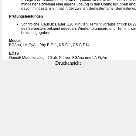
Erfolgreiche Teilnahme bedeutet: 1.) mindestens 50% der Punkte in 
mindestens zweimal eine eigene Lösung in den Übungsgruppen erfol
davon mindestens einmal in der zweiten Semesterhälfte (Semesterwo
Prüfungsleistungen
Schriftliche Klausur: Dauer: 120 Minuten, Termin: voraussichtlich Di 
des Semesters bekannt gegeben. Wiederholungsprüfung: Termin: wir
bekannt gegeben.
Module
BGAna, LA-GyAn, Phy-B-P11, NS-B-1, CS-B-P14
ECTS
Gemäß Modulkatalog - 10 als Teil von BGAna und LA-GyAn
Druckansicht