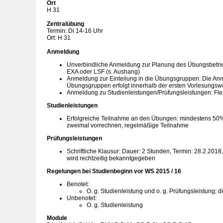
Ort
H 31
Zentralübung
Termin: Di 14-16 Uhr
Ort: H 31
Anmeldung
Unverbindliche Anmeldung zur Planung des Übungsbetrie
EXA oder LSF (s. Aushang)
Anmeldung zur Einteilung in die Übungsgruppen: Die An
Übungsgruppen erfolgt innerhalb der ersten Vorlesungs
Anmeldung zu Studienleistungen/Prüfungsleistungen: F
Studienleistungen
Erfolgreiche Teilnahme an den Übungen: mindestens 50
zweimal vorrechnen, regelmäßige Teilnahme
Prüfungsleistungen
Schriftliche Klausur: Dauer: 2 Stunden, Termin: 28.2.201
wird rechtzeitig bekanntgegeben
Regelungen bei Studienbeginn vor WS 2015 / 16
Benotet:
O. g. Studienleistung und o. g. Prüfungsleistung; d
Unbenotet:
O. g. Studienleistung
Module