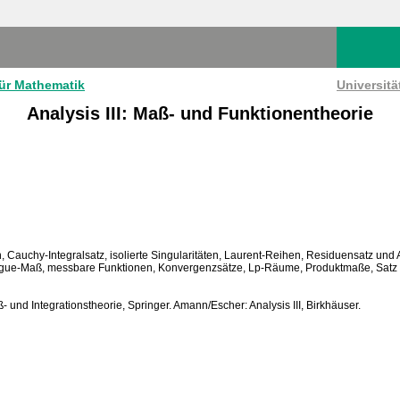
für Mathematik
Universit
Analysis III: Maß- und Funktionentheorie
n, Cauchy-Integralsatz, isolierte Singularitäten, Laurent-Reihen, Residuensatz un
gue-Maß, messbare Funktionen, Konvergenzsätze, Lp-Räume, Produktmaße, Satz vo
- und Integrationstheorie, Springer. Amann/Escher: Analysis III, Birkhäuser.