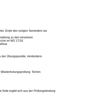
bs: Ende des vorigen Semesters via
meldung zu den einzelnen
woche im WS 17/18.
lexNow
% der Übungspunkte, mindestens
8, Wiederholungsprüfung: Termin:
ie Note ergibt sich aus der Prüfungsleistung