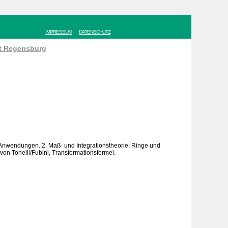
IMPRESSUM
DATENSCHUTZ
ät Regensburg
d Anwendungen. 2. Maß- und Integrationstheorie: Ringe und
n Tonelli/Fubini, Transformationsformel.