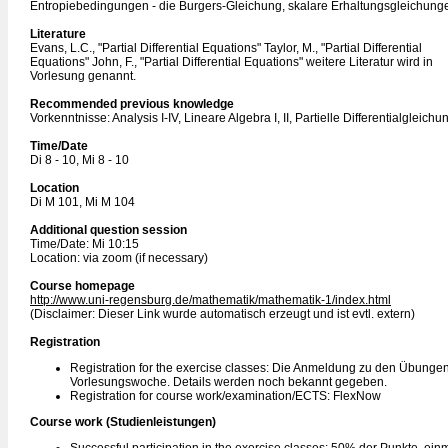
Entropiebedingungen - die Burgers-Gleichung, skalare Erhaltungsgleichun
Literature
Evans, L.C., "Partial Differential Equations" Taylor, M., "Partial Differential
Equations" John, F., "Partial Differential Equations" weitere Literatur wird in
Vorlesung genannt.
Recommended previous knowledge
Vorkenntnisse: Analysis I-IV, Lineare Algebra I, II, Partielle Differentialgleichu
Time/Date
Di 8 - 10, Mi 8 - 10
Location
Di M 101, Mi M 104
Additional question session
Time/Date: Mi 10:15
Location: via zoom (if necessary)
Course homepage
http://www.uni-regensburg.de/mathematik/mathematik-1/index.html
(Disclaimer: Dieser Link wurde automatisch erzeugt und ist evtl. extern)
Registration
Registration for the exercise classes: Die Anmeldung zu den Übungen 
Vorlesungswoche. Details werden noch bekannt gegeben.
Registration for course work/examination/ECTS: FlexNow
Course work (Studienleistungen)