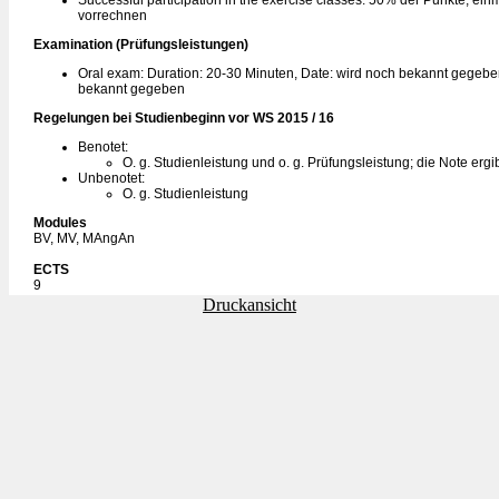
Successful participation in the exercise classes: 50% der Punkte, ein
vorrechnen
Examination (Prüfungsleistungen)
Oral exam: Duration: 20-30 Minuten, Date: wird noch bekannt gegebe
bekannt gegeben
Regelungen bei Studienbeginn vor WS 2015 / 16
Benotet:
O. g. Studienleistung und o. g. Prüfungsleistung; die Note ergi
Unbenotet:
O. g. Studienleistung
Modules
BV, MV, MAngAn
ECTS
9
Druckansicht