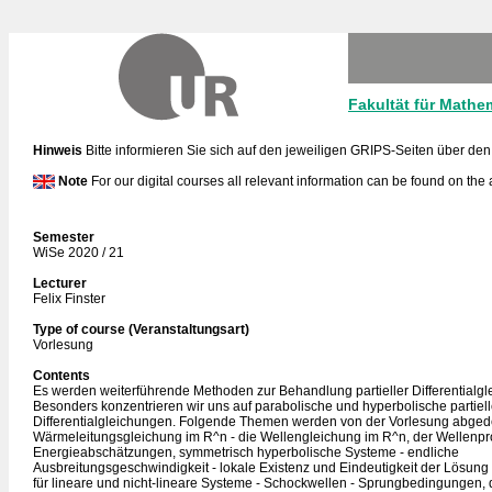
Fakultät für Mathe
Hinweis
Bitte informieren Sie sich auf den jeweiligen GRIPS-Seiten über den
Note
For our digital courses all relevant information can be found on the
Semester
WiSe 2020 / 21
Lecturer
Felix Finster
Type of course (Veranstaltungsart)
Vorlesung
Contents
Es werden weiterführende Methoden zur Behandlung partieller Differentialg
Besonders konzentrieren wir uns auf parabolische und hyperbolische partiel
Differentialgleichungen. Folgende Themen werden von der Vorlesung abgedec
Wärmeleitungsgleichung im R^n - die Wellengleichung im R^n, der Wellenpr
Energieabschätzungen, symmetrisch hyperbolische Systeme - endliche
Ausbreitungsgeschwindigkeit - lokale Existenz und Eindeutigkeit der Lösu
für lineare und nicht-lineare Systeme - Schockwellen - Sprungbedingungen,