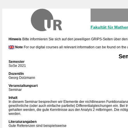
Fakultät für Mathe
Hinweis
Bitte informieren Sie sich auf den jeweiligen GRIPS-Seiten über den
Note
For our digital courses all relevant information can be found on the
Sem
Semester
SoSe 2021
Dozent/in
Georg Dolzmann
Veranstaltungsart
Seminar
Inhalt
In diesem Seminar besprechen wir Elemente der nichtlinearen Funktionalana
gewöhnliche (oder auch einfache partielle) Differentialgleichungen ein. B
gehalten werden, die gute Kenntnisse aus der Analyis 2 mitbringen. Die n
werden.
Literaturangaben
Gute Referenzen sind beispielsweise