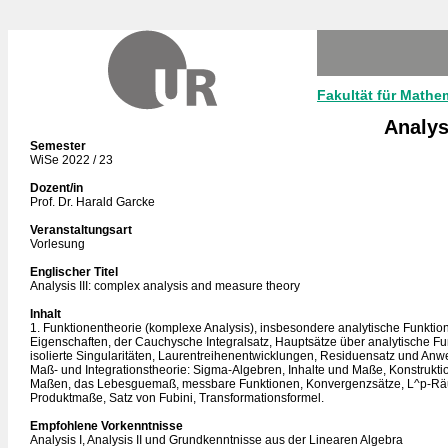
Fakultät für Mathe
Analys
Semester
WiSe 2022 / 23
Dozent/in
Prof. Dr. Harald Garcke
Veranstaltungsart
Vorlesung
Englischer Titel
Analysis III: complex analysis and measure theory
Inhalt
1. Funktionentheorie (komplexe Analysis), insbesondere analytische Funkti
Eigenschaften, der Cauchysche Integralsatz, Hauptsätze über analytische Fu
isolierte Singularitäten, Laurentreihenentwicklungen, Residuensatz und An
Maß- und Integrationstheorie: Sigma-Algebren, Inhalte und Maße, Konstrukti
Maßen, das Lebesguemaß, messbare Funktionen, Konvergenzsätze, L^p-R
Produktmaße, Satz von Fubini, Transformationsformel.
Empfohlene Vorkenntnisse
Analysis I, Analysis II und Grundkenntnisse aus der Linearen Algebra